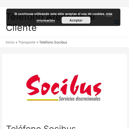
Teléfono Atención al
Si continuas utilizando este sitio aceptas el uso de cookies.
más
Men
Aceptar
información
Cliente
princ
Inicio
Transporte
Teléfono Socibus
Teléfono Socibus