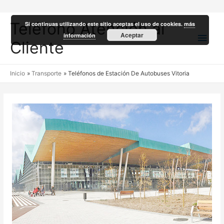
Teléfono Atención al
Si continuas utilizando este sitio aceptas el uso de cookies.
más
Men
Aceptar
información
Cliente
princ
Inicio
Transporte
Teléfonos de Estación De Autobuses Vitoria