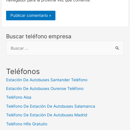
navegador para la próxima vez que comente.
Buscar teléfono empresa
B
u
s
c
Teléfonos
a
Estación De Autobuses Santander Teléfono
r
Estación De Autobuses Ourense Teléfono
:
Teléfono Aisa
Teléfono De Estación De Autobuses Salamanca
Teléfono De Estación De Autobuses Madrid
Teléfono Hife Gratuito