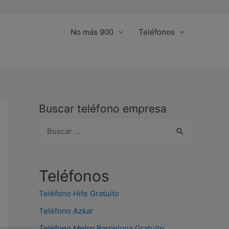
No más 900
Teléfonos
Buscar teléfono empresa
B
u
s
c
Teléfonos
a
Teléfono Hife Gratuito
r
Teléfono Azkar
:
Teléfono Metro Barcelona Gratuito