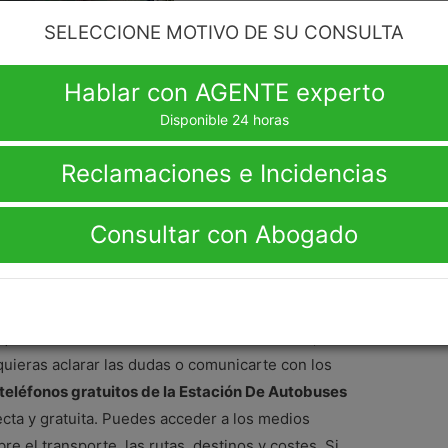
SELECCIONE MOTIVO DE SU CONSULTA
ón De Autobuses Madrid
Hablar con AGENTE experto
Disponible 24 horas
Reclamaciones e Incidencias
Consultar con Abogado
 que ofrece la Estación De Autobuses Madrid, lee
e quieras aclarar las dudas o comunicarte con los
teléfonos gratuitos de la Estación De Autobuses
recta y gratuita. Puedes acceder a los medios
re el transporte, las rutas, destinos y costes. Si