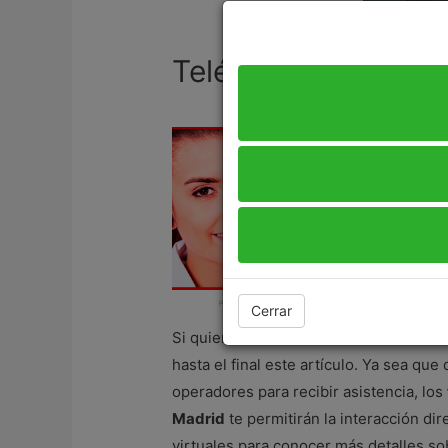
Teléfono de Estaci
Cerrar
Si quieres conocer todos los servicios
hasta el final este artículo. Ya sea qu
operadores para recibir asistencia, los
Madrid
te permitirán la interacción di
virtuales para conocer más detalles sob