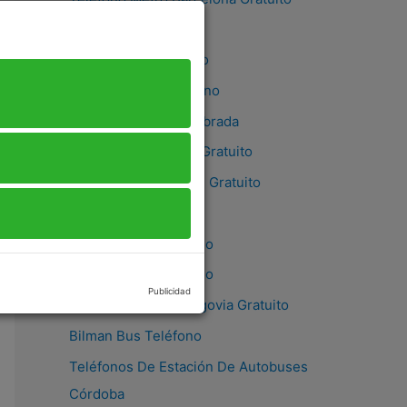
Ecooltra Teléfono
Taxi Aljarafe Teléfono
Taxi Estepona Teléfono
Teléfono Taxi Fuenlabrada
Teléfono Taxi Javea Gratuito
Teléfono De Interbus Gratuito
Linecar Teléfono
Taxi Caceres Teléfono
Teléfono De Taxi Lugo
Publicidad
Teléfono De Taxi Segovia Gratuito
Bilman Bus Teléfono
Teléfonos De Estación De Autobuses
Córdoba