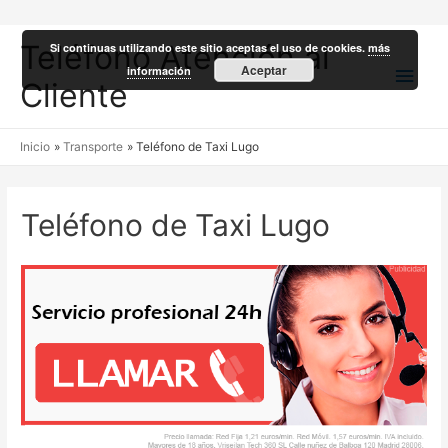
Teléfono Atención al
Si continuas utilizando este sitio aceptas el uso de cookies.
más
Men
Aceptar
información
Cliente
princ
Inicio
Transporte
Teléfono de Taxi Lugo
Teléfono de Taxi Lugo