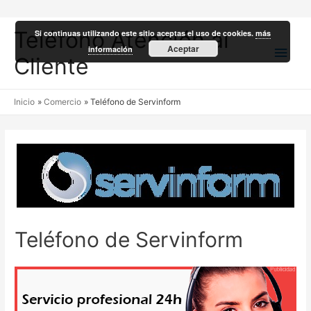
Teléfono Atención al
Si continuas utilizando este sitio aceptas el uso de cookies.
más
Men
Aceptar
información
Cliente
princ
Inicio
Comercio
Teléfono de Servinform
Teléfono de Servinform