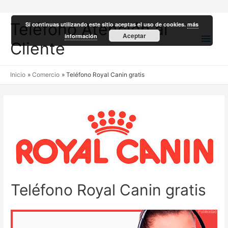
Teléfono Atención al
Si continuas utilizando este sitio aceptas el uso de cookies.
más
Men
Aceptar
información
Cliente
princ
Inicio
Comercio
Teléfono Royal Canin gratis
Teléfono Royal Canin gratis