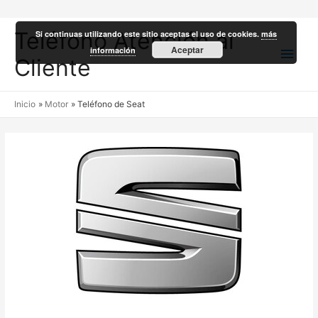
Teléfono Atención al
Si continuas utilizando este sitio aceptas el uso de cookies.
más
Men
Aceptar
información
Cliente
princ
Inicio
Motor
Teléfono de Seat