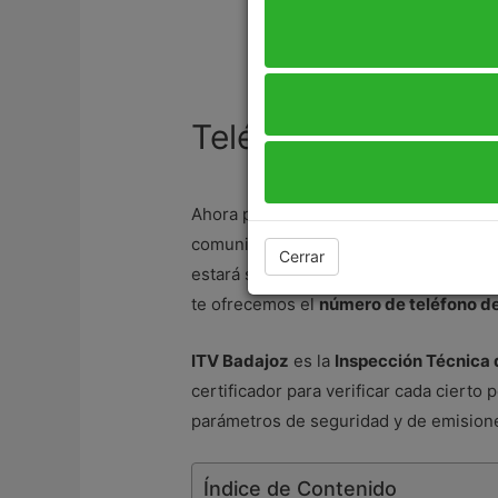
Teléfono ITV Badaj
Ahora puedes disponer del
teléfono d
comunicarte con su centro de
atención
Cerrar
estará siempre disponible para ofrecer
te ofrecemos el
número de teléfono d
ITV Badajoz
es la
Inspección Técnica 
certificador para verificar cada cierto
parámetros de seguridad y de emisione
Índice de Contenido