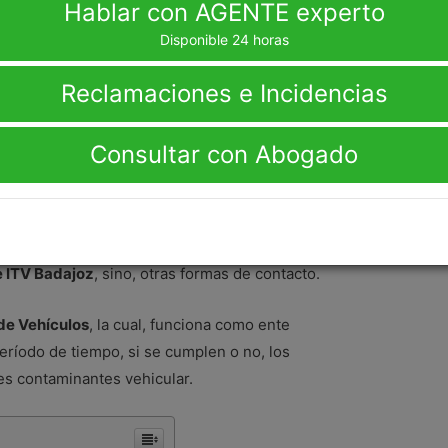
Hablar con AGENTE experto
Disponible 24 horas
Reclamaciones e Incidencias
oz
Consultar con Abogado
e ITV Badajoz gratuito
, con el que podrás
 al cliente
mediante un agente autorizado quien
te sus servicios. Además, en este apartado no sólo
e ITV Badajoz
, sino, otras formas de contacto.
de Vehículos
, la cual, funciona como ente
 período de tiempo, si se cumplen o no, los
s contaminantes vehicular.