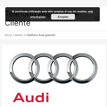
Teléfono Atención al
Si continuas utilizando este sitio aceptas el uso de cookies.
más
Men
Aceptar
información
Cliente
princ
Inicio
Motor
Teléfono Audi gratuito