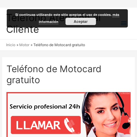
Teléfono Atención al
Si continuas utilizando este sitio aceptas el uso de cookies.
más
Men
Aceptar
información
Cliente
princ
Inicio
Motor
Teléfono de Motocard gratuito
Teléfono de Motocard
gratuito