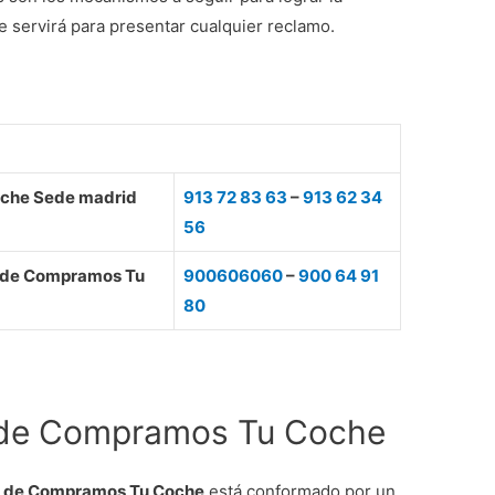
 servirá para presentar cualquier reclamo.
oche Sede madrid
913 72 83 63
–
913 62 34
56
te de Compramos Tu
900606060
–
900 64 91
80
e de Compramos Tu Coche
te de Compramos Tu Coche
está conformado por un