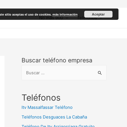
Aceptar
ste sitio aceptas el uso de cookies.
más información
No más 900
Teléfonos
Buscar teléfono empresa
B
u
s
c
Teléfonos
a
Itv Massalfassar Teléfono
r
Teléfonos Desguaces La Cabaña
:
Teléfono De Itv Arrigorriaga Gratuito