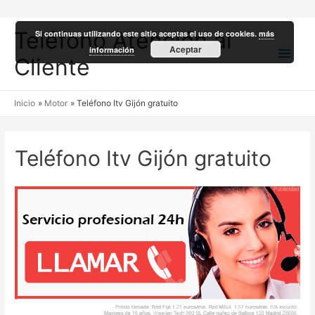
Teléfono Atención al
Si continuas utilizando este sitio aceptas el uso de cookies.
más
Men
Aceptar
información
Cliente
princ
Inicio
Motor
Teléfono Itv Gijón gratuito
Teléfono Itv Gijón gratuito