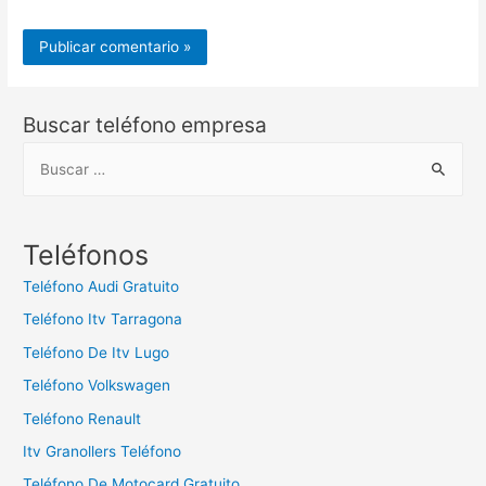
Buscar teléfono empresa
B
u
s
c
Teléfonos
a
Teléfono Audi Gratuito
r
Teléfono Itv Tarragona
:
Teléfono De Itv Lugo
Teléfono Volkswagen
Teléfono Renault
Itv Granollers Teléfono
Teléfono De Motocard Gratuito