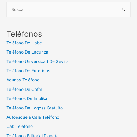
B
u
s
c
Teléfonos
a
Teléfono De Habe
r
Teléfono De Lacunza
:
Teléfono Universidad De Sevilla
Teléfono De Eurofirms
Acunsa Teléfono
Teléfono De Cofm
Teléfonos De Implika
Teléfono De Logoss Gratuito
Autoescuela Gala Teléfono
Uab Teléfono
Teléfonos Editorial Planeta