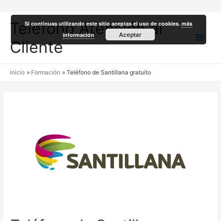
Teléfono Atención al
Si continuas utilizando este sitio aceptas el uso de cookies.
más
Men
Aceptar
información
Cliente
princ
Inicio
Formación
Teléfono de Santillana gratuito