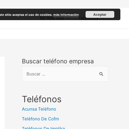
Aceptar
ste sitio aceptas el uso de cookies.
más información
No más 900
Teléfonos
Buscar teléfono empresa
B
u
s
c
Teléfonos
a
Acunsa Teléfono
r
Teléfono De Cofm
:
Teléfonos De Implika