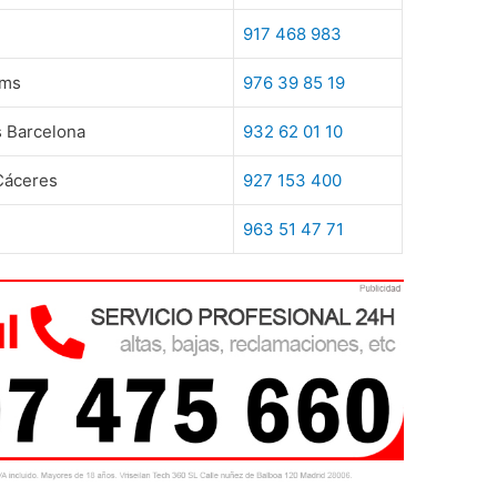
917 468 983
rms
976 39 85 19
s Barcelona
932 62 01 10
 Cáceres
927 153 400
963 51 47 71