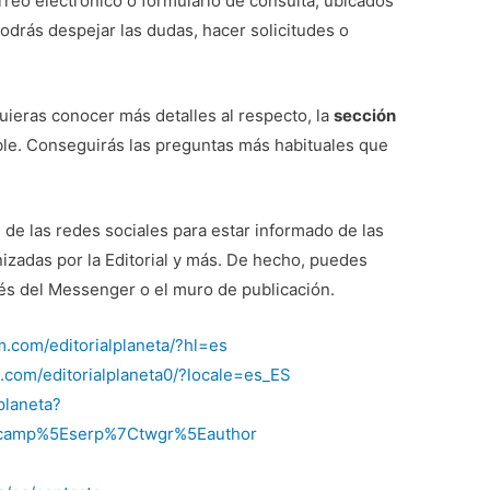
rreo electrónico o formulario de consulta, ubicados
podrás despejar las dudas, hacer solicitudes o
uieras conocer más detalles al respecto, la
sección
ble. Conseguirás las preguntas más habituales que
 de las redes sociales para estar informado de las
nizadas por la Editorial y más. De hecho, puedes
és del Messenger o el muro de publicación.
.com/editorialplaneta/?hl=es
.com/editorialplaneta0/?locale=es_ES
planeta?
wcamp%5Eserp%7Ctwgr%5Eauthor