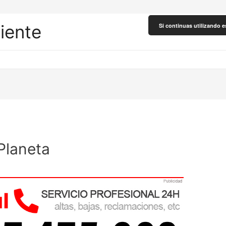
liente
Si continuas utilizando e
 Planeta