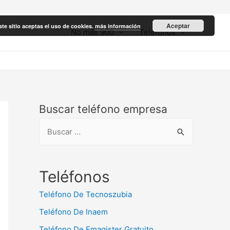
Aceptar
ste sitio aceptas el uso de cookies.
más información
No más 900
Teléfonos
Buscar teléfono empresa
B
u
s
c
Teléfonos
a
Teléfono De Tecnoszubia
r
Teléfono De Inaem
:
Teléfono De Emagister Gratuito