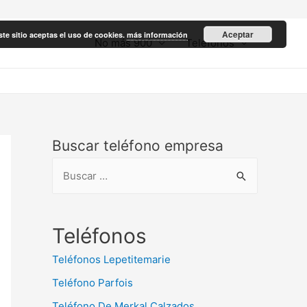
Aceptar
ste sitio aceptas el uso de cookies.
más información
No más 900
Teléfonos
Buscar teléfono empresa
B
u
s
c
Teléfonos
a
Teléfonos Lepetitemarie
r
Teléfono Parfois
:
Teléfono De Merkal Calzados