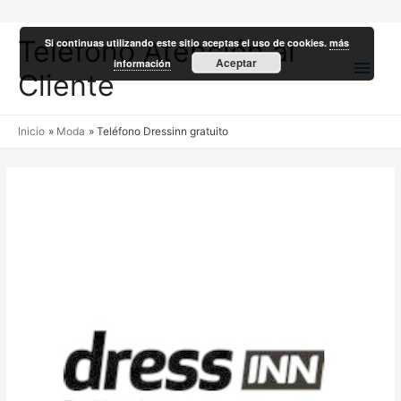
Teléfono Atención al
Si continuas utilizando este sitio aceptas el uso de cookies.
más
Men
Aceptar
información
Cliente
princ
Inicio
Moda
Teléfono Dressinn gratuito