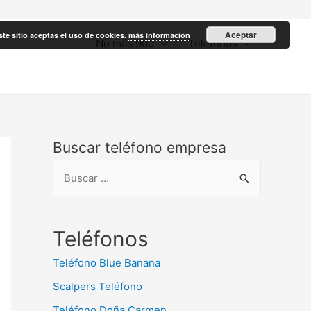
Aceptar
ste sitio aceptas el uso de cookies.
más información
No más 900
Teléfonos
Buscar teléfono empresa
B
u
s
c
Teléfonos
a
Teléfono Blue Banana
r
Scalpers Teléfono
:
Teléfono Doña Carmen