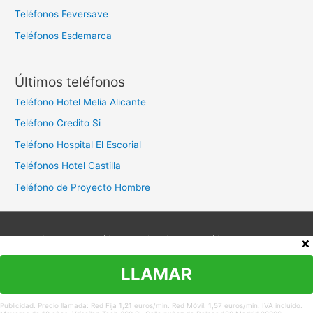
Teléfonos Feversave
Teléfonos Esdemarca
Últimos teléfonos
Teléfono Hotel Melia Alicante
Teléfono Credito Si
Teléfono Hospital El Escorial
Teléfonos Hotel Castilla
Teléfono de Proyecto Hombre
Aviso legal
Política de privacidad
Política de cookies
Contacto
LLAMAR
Copyright © 2026
Teléfono Atención al Cliente
Publicidad. Precio llamada: Red Fija 1,21 euros/min. Red Móvil. 1,57 euros/min. IVA incluido.