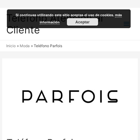
Teléfono Atención al
Si continuas utilizando este sitio aceptas el uso de cookies.
más
Men
Aceptar
información
Cliente
princ
Inicio
Moda
Teléfono Parfois