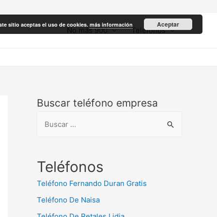
Aceptar
ste sitio aceptas el uso de cookies.
más información
No más 900
Teléfonos
Buscar teléfono empresa
B
u
s
c
Teléfonos
a
Teléfono Fernando Duran Gratis
r
Teléfono De Naisa
:
Teléfono De Retales Lidia