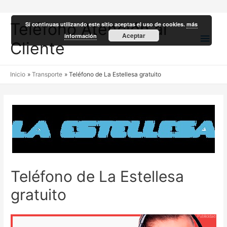
Teléfono Atención al
Si continuas utilizando este sitio aceptas el uso de cookies.
más
Men
Aceptar
información
Cliente
princ
Inicio
Transporte
Teléfono de La Estellesa gratuito
Teléfono de La Estellesa
gratuito