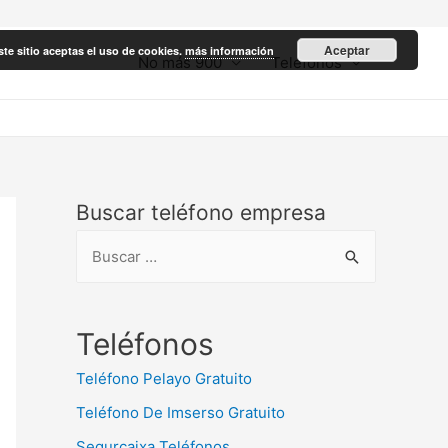
Aceptar
ste sitio aceptas el uso de cookies.
más información
No más 900
Teléfonos
Buscar teléfono empresa
B
u
s
c
Teléfonos
a
Teléfono Pelayo Gratuito
r
Teléfono De Imserso Gratuito
:
Segurcaixa Teléfonos