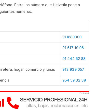
u teléfono. Entre los número que Helvetia pone a
iguientes números:
911880300
91 617 10 06
91 444 52 88
rretera, hogar, comercio y lunas
913 939 057
tencia
954 59 32 39