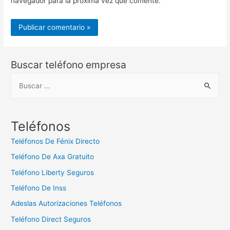
navegador para la próxima vez que comente.
Buscar teléfono empresa
B
u
s
c
Teléfonos
a
Teléfonos De Fénix Directo
r
Teléfono De Axa Gratuito
:
Teléfono Liberty Seguros
Teléfono De Inss
Adeslas Autorizaciones Teléfonos
Teléfono Direct Seguros