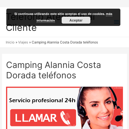
Teléfono Atención al
Si continuas utilizando este sitio aceptas el uso de cookies.
más
Men
Aceptar
información
Cliente
princ
Inicio
Viajes
Camping Alannia Costa Dorada teléfonos
Camping Alannia Costa
Dorada teléfonos