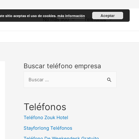
Aceptar
ste sitio aceptas el uso de cookies.
más información
No más 900
Teléfonos
Buscar teléfono empresa
B
u
s
c
Teléfonos
a
Teléfono Zouk Hotel
r
Stayforlong Teléfonos
:
Teléfono De Weekendesk Gratuito