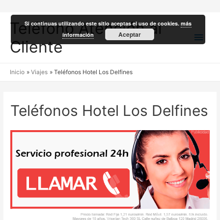
Teléfono Atención al
Si continuas utilizando este sitio aceptas el uso de cookies.
más
Men
Aceptar
información
Cliente
princ
Inicio
Viajes
Teléfonos Hotel Los Delfines
Teléfonos Hotel Los Delfines