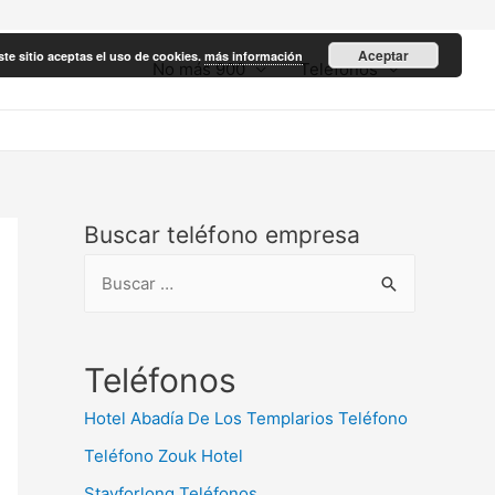
Aceptar
ste sitio aceptas el uso de cookies.
más información
No más 900
Teléfonos
Buscar teléfono empresa
B
u
s
c
Teléfonos
a
Hotel Abadía De Los Templarios Teléfono
r
Teléfono Zouk Hotel
:
Stayforlong Teléfonos