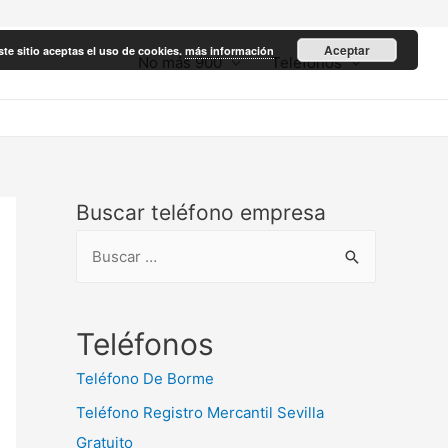
Aceptar
ste sitio aceptas el uso de cookies.
más información
No más 900
Teléfonos
Buscar teléfono empresa
B
u
s
c
Teléfonos
a
Teléfono De Borme
r
Teléfono Registro Mercantil Sevilla
:
Gratuito