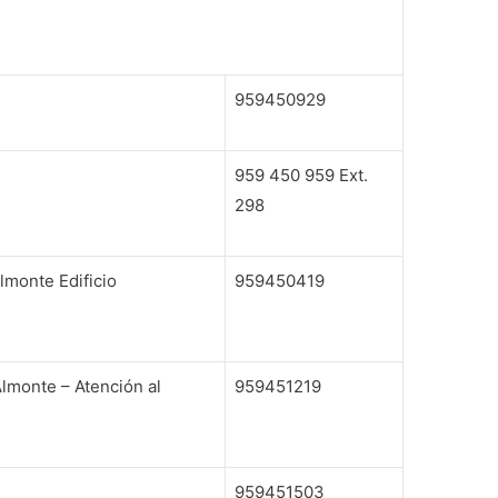
959450929
959 450 959 Ext.
298
lmonte Edificio
959450419
Almonte – Atención al
959451219
959451503