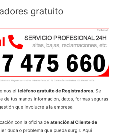
adores gratuito
aremos el
teléfono gratuito de Registradores
. Se
ce de tus manos información, datos, formas seguras
gestión que involucre a la empresa.
ación con la oficina de
atención al Cliente de
ier duda o problema que pueda surgir. Aquí