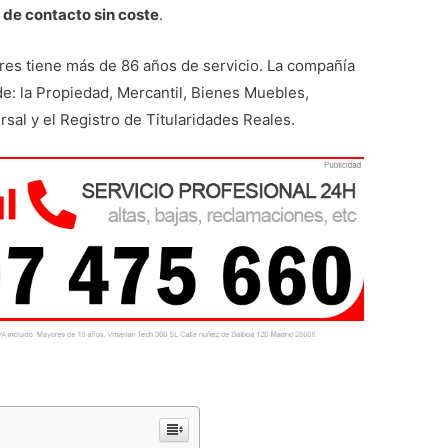
de contacto sin coste
.
res tiene más de 86 años de servicio. La compañía
 de: la Propiedad, Mercantil, Bienes Muebles,
sal y el Registro de Titularidades Reales.