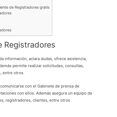
iente de Registradores gratis
radores
radores
e Registradores
da información, aclara dudas, ofrece asistencia,
demás permite realizar solicitudes, consultas,
, entre otros.
 comunicarse con el Gabinete de prensa de
mitaciones con ellos. Además asegura un equipo de
, registradores, clientes, entre otros