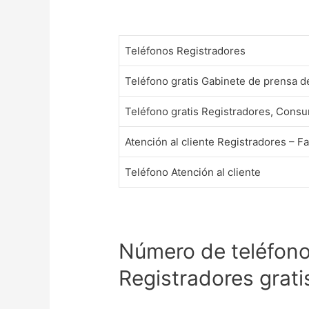
Teléfonos Registradores
Teléfono gratis Gabinete de prensa d
Teléfono gratis Registradores, Cons
Atención al cliente Registradores – F
Teléfono Atención al cliente
Número de teléfono 
Registradores grati