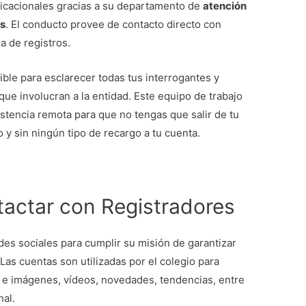
icacionales gracias a su departamento de
atención
is
. El conducto provee de contacto directo con
a de registros.
ble para esclarecer todas tus interrogantes y
ue involucran a la entidad. Este equipo de trabajo
istencia remota para que no tengas que salir de tu
to y sin ningún tipo de recargo a tu cuenta.
actar con Registradores
des sociales para cumplir su misión de garantizar
Las cuentas son utilizadas por el colegio para
s e imágenes, vídeos, novedades, tendencias, entre
nal.