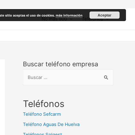
Aceptar
ste sitio aceptas el uso de cookies.
más información
No más 900
Teléfonos
Buscar teléfono empresa
B
u
s
c
Teléfonos
a
Teléfono Sefcarm
r
Teléfono Aguas De Huelva
:
Teléfonos Solgest