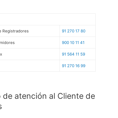
e Registradores
91 270 17 80
umidores
900 10 11 41
ax
91 564 11 59
91 270 16 99
de atención al Cliente de
s