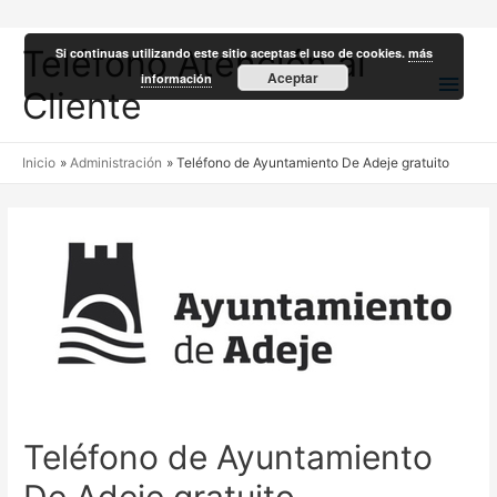
Teléfono Atención al
Si continuas utilizando este sitio aceptas el uso de cookies.
más
Men
Aceptar
información
Cliente
princ
Inicio
Administración
Teléfono de Ayuntamiento De Adeje gratuito
Teléfono de Ayuntamiento
De Adeje gratuito