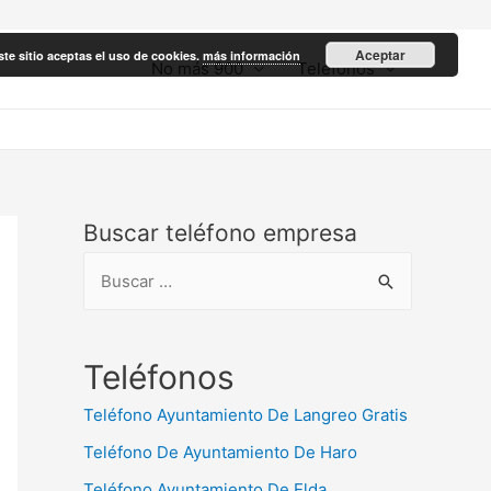
Aceptar
ste sitio aceptas el uso de cookies.
más información
No más 900
Teléfonos
Buscar teléfono empresa
B
u
s
c
Teléfonos
a
Teléfono Ayuntamiento De Langreo Gratis
r
Teléfono De Ayuntamiento De Haro
:
Teléfono Ayuntamiento De Elda