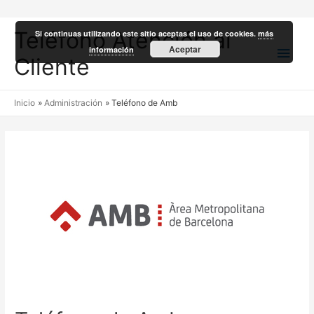
Teléfono Atención al
Si continuas utilizando este sitio aceptas el uso de cookies.
más
Men
Aceptar
información
Cliente
princ
Inicio
Administración
Teléfono de Amb