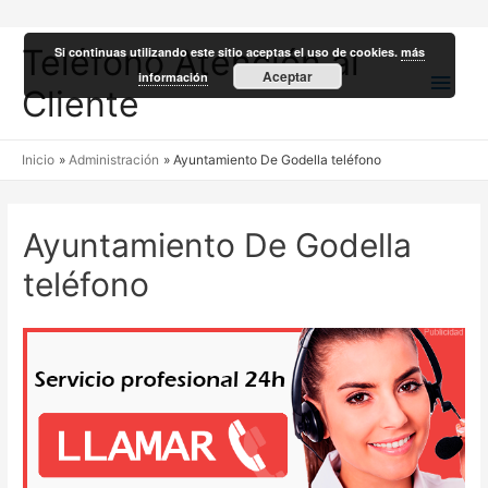
Teléfono Atención al
Si continuas utilizando este sitio aceptas el uso de cookies.
más
Men
Aceptar
información
Cliente
princ
Inicio
Administración
Ayuntamiento De Godella teléfono
Ayuntamiento De Godella
teléfono