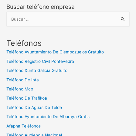
Buscar teléfono empresa
B
u
s
c
Teléfonos
a
Teléfono Ayuntamiento De Ciempozuelos Gratuito
r
Teléfono Registro Civil Pontevedra
:
Teléfono Xunta Galicia Gratuito
Teléfono De Inta
Teléfono Mcp
Teléfono De Trafikoa
Teléfono De Aguas De Telde
Teléfono Ayuntamiento De Alboraya Gratis
Afapna Teléfonos
Teléfono Audiencia Nacional