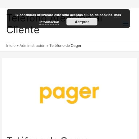
Teléfono Atención al
Si continuas utilizando este sitio aceptas el uso de cookies.
más
Men
Aceptar
información
Cliente
princ
Inicio
Administración
Teléfono de Oager