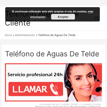
Teléfono Atención al
Si continuas utilizando este sitio aceptas el uso de cookies.
más
Men
Aceptar
información
Cliente
princ
Inicio
Administración
Teléfono de Aguas De Telde
Teléfono de Aguas De Telde