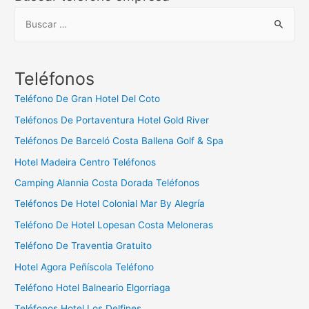
B
u
s
c
Teléfonos
a
Teléfono De Gran Hotel Del Coto
r
Teléfonos De Portaventura Hotel Gold River
:
Teléfonos De Barceló Costa Ballena Golf & Spa
Hotel Madeira Centro Teléfonos
Camping Alannia Costa Dorada Teléfonos
Teléfonos De Hotel Colonial Mar By Alegría
Teléfono De Hotel Lopesan Costa Meloneras
Teléfono De Traventia Gratuito
Hotel Agora Peñíscola Teléfono
Teléfono Hotel Balneario Elgorriaga
Teléfonos Hotel Los Delfines