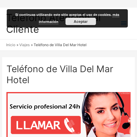
Teléfono Atención al
Si continuas utilizando este sitio aceptas el uso de cookies.
más
Men
Aceptar
información
Cliente
princ
Inicio
Viajes
Teléfono de Villa Del Mar Hotel
Teléfono de Villa Del Mar
Hotel