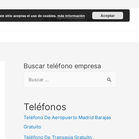
Aceptar
ste sitio aceptas el uso de cookies.
más información
No más 900
Teléfonos
Buscar teléfono empresa
B
u
s
c
Teléfonos
a
Teléfono De Aeropuerto Madrid Barajas
r
Gratuito
:
Teléfono De Transavia Gratuito