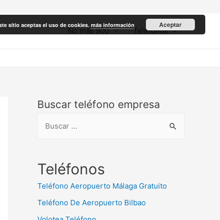
Aceptar
ste sitio aceptas el uso de cookies.
más información
No más 900
Teléfonos
Buscar teléfono empresa
B
u
s
c
Teléfonos
a
Teléfono Aeropuerto Málaga Gratuito
r
Teléfono De Aeropuerto Bilbao
:
Volotea Teléfono