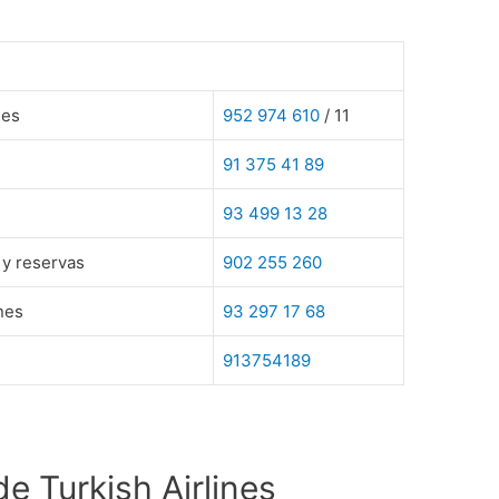
nes
952 974 610
/ 11
91 375 41 89
93 499 13 28
 y reservas
902 255 260
nes
93 297 17 68
913754189
de Turkish Airlines