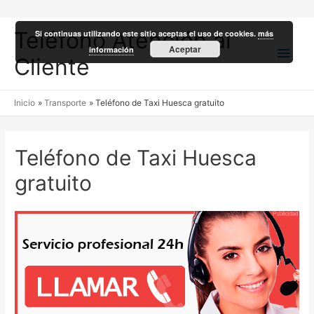
Teléfono Atención al
Si continuas utilizando este sitio aceptas el uso de cookies.
más
Men
Aceptar
información
Cliente
princ
Inicio
Transporte
Teléfono de Taxi Huesca gratuito
Teléfono de Taxi Huesca
gratuito