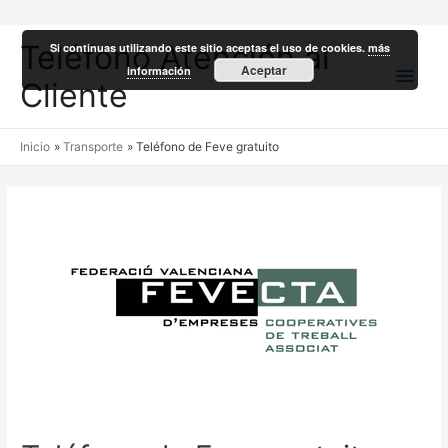
Teléfono Atención al
Si continuas utilizando este sitio aceptas el uso de cookies.
más
Men
Aceptar
información
Cliente
princ
Inicio
Transporte
Teléfono de Feve gratuito