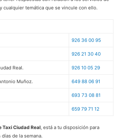
y cualquier temática que se vincule con ello.
926 36 00 95
926 21 30 40
iudad Real.
926 10 05 29
Antonio Muñoz.
649 88 06 91
693 73 08 81
659 79 71 12
e Taxi Ciudad Real
, está a tu disposición para
s días de la semana.