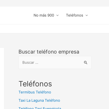
No más 900
Teléfonos
Buscar teléfono empresa
B
u
s
c
Teléfonos
a
Termibus Teléfono
r
Taxi La Laguna Teléfono
:
Teléfono Taxi Fuengirola