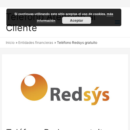
Teléfono Atención al
Si continuas utilizando este sitio aceptas el uso de cookies.
más
Men
Aceptar
información
Cliente
princ
Inicio
Entidades financieras
Teléfono Redsys gratuito