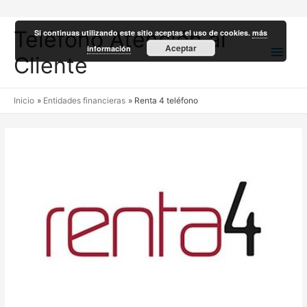
Teléfono Atención al
Si continuas utilizando este sitio aceptas el uso de cookies.
más
Men
Aceptar
información
Cliente
princ
Inicio
Entidades financieras
Renta 4 teléfono