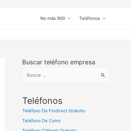
No más 900
Teléfonos
Buscar teléfono empresa
B
u
s
c
Teléfonos
a
Teléfono De Findirect Gratuito
r
Teléfono De Coinc
:
Teléfono Citibank Gratuito