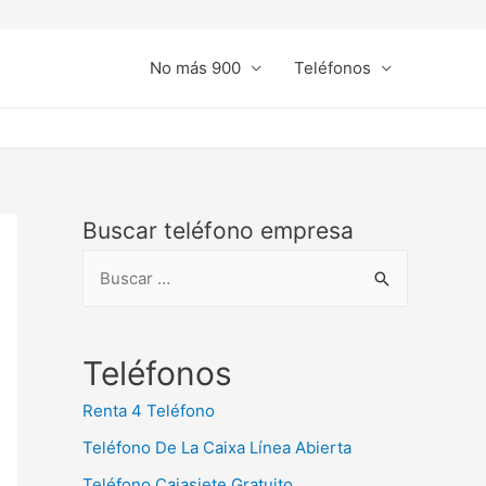
No más 900
Teléfonos
Buscar teléfono empresa
B
u
s
c
Teléfonos
a
Renta 4 Teléfono
r
Teléfono De La Caixa Línea Abierta
:
Teléfono Cajasiete Gratuito