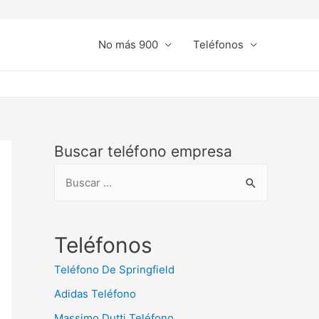
No más 900
Teléfonos
Buscar teléfono empresa
B
u
s
c
Teléfonos
a
Teléfono De Springfield
r
Adidas Teléfono
:
Massimo Dutti Teléfono