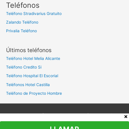
c
Teléfonos
a
Teléfono Stradivarius Gratuito
r
Zalando Teléfono
:
Privalia Teléfono
Últimos teléfonos
Teléfono Hotel Melia Alicante
Teléfono Credito Si
Teléfono Hospital El Escorial
Teléfonos Hotel Castilla
Teléfono de Proyecto Hombre
Aviso legal
Política de privacidad
Política de cookies
Contacto