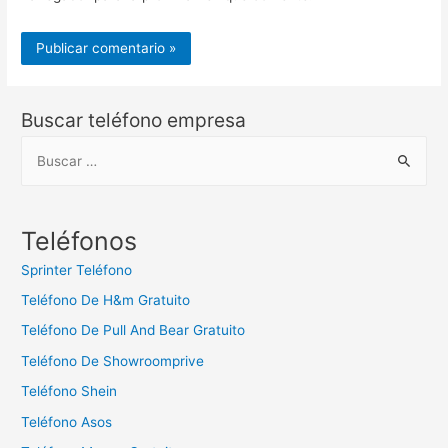
Buscar teléfono empresa
B
u
s
c
Teléfonos
a
Sprinter Teléfono
r
Teléfono De H&m Gratuito
:
Teléfono De Pull And Bear Gratuito
Teléfono De Showroomprive
Teléfono Shein
Teléfono Asos